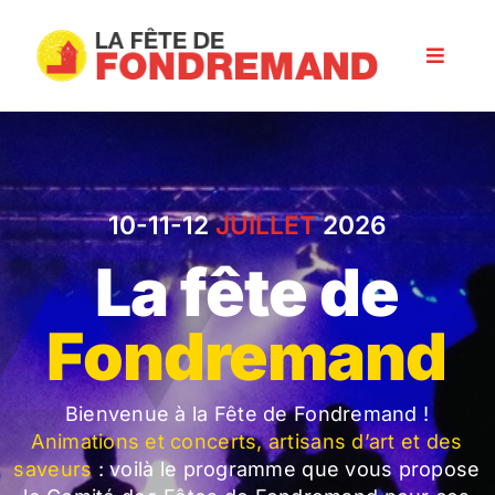
Skip
to
Toggle
content
Navigat
Programme
Les artisans
10-11-12
JUILLET
2026
La fête de
Infos pratiques
Fondremand
Nos partenaires
Bienvenue à la Fête de Fondremand !
Animations et concerts, artisans d’art et des
saveurs
: voilà le programme que vous propose