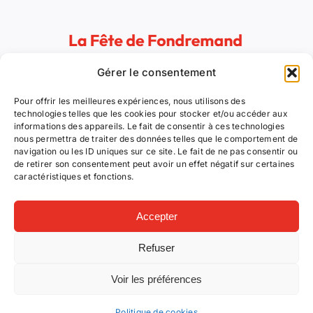
Gérer le consentement
Animations et concerts, artisans d’art et des saveurs :
voilà le programme que vous propose le Comité des
Pour offrir les meilleures expériences, nous utilisons des
Fêtes de Fondremand pour ces trois jours festifs !
technologies telles que les cookies pour stocker et/ou accéder aux
informations des appareils. Le fait de consentir à ces technologies
nous permettra de traiter des données telles que le comportement de
navigation ou les ID uniques sur ce site. Le fait de ne pas consentir ou
Suivez nous !
de retirer son consentement peut avoir un effet négatif sur certaines
caractéristiques et fonctions.
Accepter
Refuser
© 2026 – Tous droits réservés –
Politique de cookies
–
Mentions légales
Voir les préférences
Politique de cookies