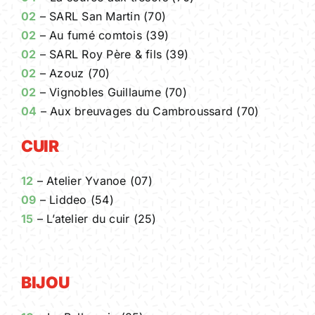
02
– SARL San Martin (70)
02
– Au fumé comtois (39)
02
– SARL Roy Père & fils (39)
02
– Azouz (70)
02
– Vignobles Guillaume (70)
04
– Aux breuvages du Cambroussard (70)
CUIR
12
– Atelier Yvanoe (07)
09
– Liddeo (54)
15
– L’atelier du cuir (25)
BIJOU