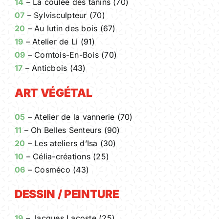
14
– La coulée des tanins (70)
07
– Sylvisculpteur (70)
20
– Au lutin des bois (67)
19
– Atelier de Li (91)
09
– Comtois-En-Bois (70)
17
– Anticbois (43)
ART VÉGÉTAL
05
– Atelier de la vannerie (70)
11
– Oh Belles Senteurs (90)
20
– Les ateliers d’Isa (30)
10
– Célia-créations (25)
06
– Cosméco (43)
DESSIN / PEINTURE
19
– Jacques Lacoste (25)