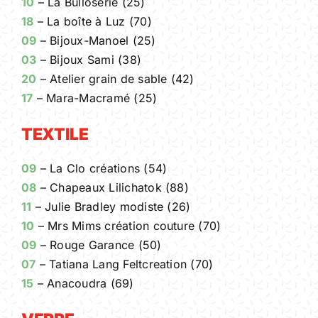
10
– La Bulloserie (25)
18
– La boîte à Luz (70)
09
– Bijoux-Manoel (25)
03
– Bijoux Sami (38)
20
– Atelier grain de sable (42)
17
– Mara-Macramé (25)
TEXTILE
09
– La Clo créations (54)
08
– Chapeaux Lilichatok (88)
11
– Julie Bradley modiste (26)
10
– Mrs Mims création couture (70)
09
– Rouge Garance (50)
07
– Tatiana Lang Feltcreation (70)
15
– Anacoudra (69)