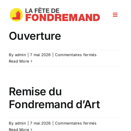
Skip
to
Toggle
content
Navigat
Ouverture
Programme
Les artisans
sur
By
admin
|
7 mai 2026
|
Commentaires fermés
Ouverture
Read More
Infos pratiques
Remise du
Nos partenaires
Fondremand d’Art
sur
By
admin
|
7 mai 2026
|
Commentaires fermés
Remise
Read More