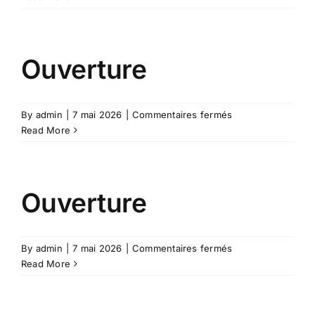
du
Fondremand
d’Art
Ouverture
sur
By
admin
|
7 mai 2026
|
Commentaires fermés
Ouverture
Read More
Ouverture
sur
By
admin
|
7 mai 2026
|
Commentaires fermés
Ouverture
Read More